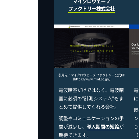
マイクロウェーブ
ファクトリー株式会社
引用元：マイクロウェーブ ファクトリー公式HP
（https://www.mwf.co.jp/）
（
電波暗室だけではなく、電波暗
電
室に必須の"計測システム"もま
に
とめて提供してくれる会社。
既
調整やコミュニケーションの手
ン
間が減少し、
導入期間の短縮
が
り
期待できます。
（