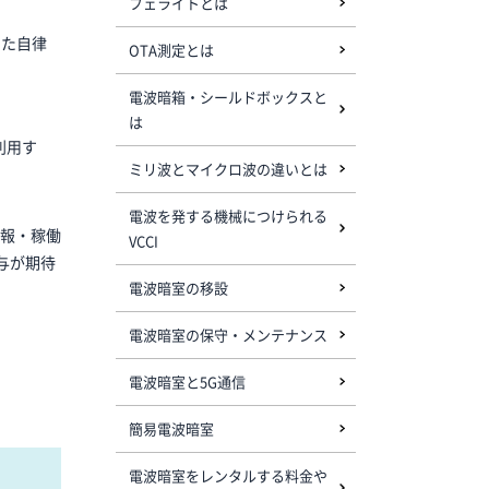
フェライトとは
した自律
OTA測定とは
電波暗箱・シールドボックスと
は
利用す
ミリ波とマイクロ波の違いとは
電波を発する機械につけられる
情報・稼働
VCCI
与が期待
電波暗室の移設
電波暗室の保守・メンテナンス
電波暗室と5G通信
簡易電波暗室
電波暗室をレンタルする料金や