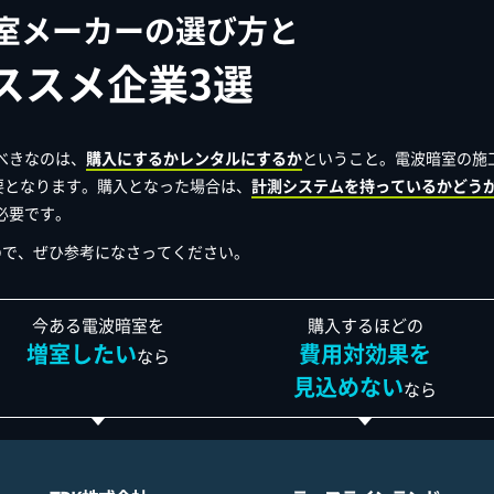
室メーカーの選び方と
ススメ企業3選
べきなのは、
購入にするかレンタルにするか
ということ。電波暗室の施
必要となります。購入となった場合は、
計測システムを持っているかどう
必要です。
ので、ぜひ参考になさってください。
今ある電波暗室を
購入するほどの
増室したい
費用対効果を
なら
見込めない
なら