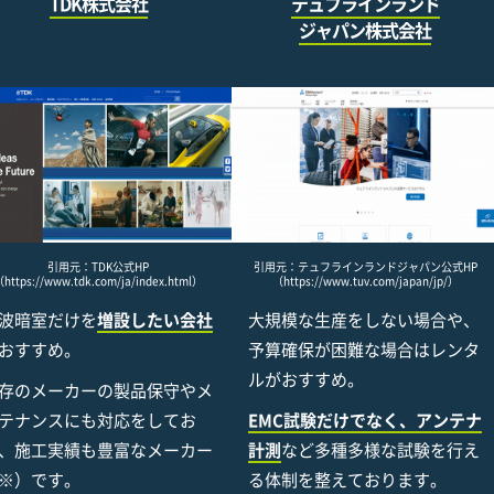
TDK株式会社
テュフラインランド
ジャパン株式会社
引用元：TDK公式HP
引用元：テュフラインランドジャパン公式HP
https://www.tdk.com/ja/index.html）
（https://www.tuv.com/japan/jp/）
波暗室だけを
増設したい会社
大規模な生産をしない場合や、
おすすめ。
予算確保が困難な場合はレンタ
ルがおすすめ。
存のメーカーの製品保守やメ
テナンスにも対応をしてお
EMC試験だけでなく、アンテナ
、施工実績も豊富なメーカー
計測
など多種多様な試験を行え
※）です。
る体制を整えております。