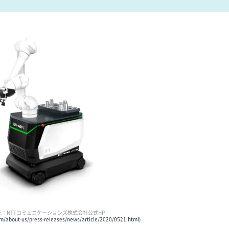
元：NTTコミュニケーションズ株式会社公式HP
om/about-us/press-releases/news/article/2020/0521.html)