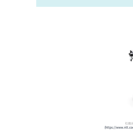
引用
(https://www.ntt.c